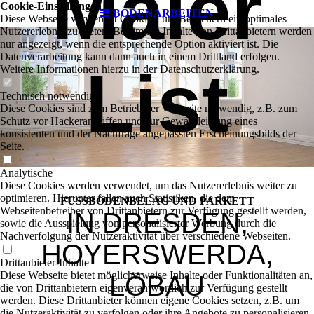
Maler
Cookie-Einstellungen
BODENARBEITEN
Diese Webseite verwendet Cookies, um Besuchern ein optimales
Nutzererlebnis zu bieten. Bestimmte Inhalte von Drittanbietern werden
nur angezeigt, wenn die entsprechende Option aktiviert ist. Die
Datenverarbeitung kann dann auch in einem Drittland erfolgen.
List
Weitere Informationen hierzu in der Datenschutzerklärung.
Technisch notwendige
Diese Cookies sind zum Betrieb der Webseite notwendig, z.B. zum
Schutz vor Hackerangriffen und zur Gewährleistung eines
konsistenten und der Nachfrage angepassten Erscheinungsbilds der
Seite.
Analytische
Diese Cookies werden verwendet, um das Nutzererlebnis weiter zu
optimieren. Hierunter fallen auch Statistiken, die dem
FUSSBODENBELAG UND PARKETT
Webseitenbetreiber von Drittanbietern zur Verfügung gestellt werden,
IN DRESDEN,
sowie die Ausspielung von personalisierter Werbung durch die
Nachverfolgung der Nutzeraktivität über verschiedene Webseiten.
HOYERSWERDA,
Drittanbieter-Inhalte
Diese Webseite bietet möglicherweise Inhalte oder Funktionalitäten an,
LÖBAU
die von Drittanbietern eigenverantwortlich zur Verfügung gestellt
werden. Diese Drittanbieter können eigene Cookies setzen, z.B. um
die Nutzeraktivität zu verfolgen oder ihre Angebote zu personalisieren