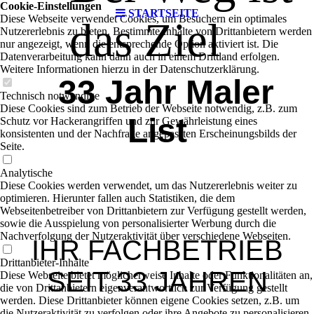
Cookie-Einstellungen
STARTSEITE
Diese Webseite verwendet Cookies, um Besuchern ein optimales
das Ziel
Nutzererlebnis zu bieten. Bestimmte Inhalte von Drittanbietern werden
nur angezeigt, wenn die entsprechende Option aktiviert ist. Die
Datenverarbeitung kann dann auch in einem Drittland erfolgen.
Weitere Informationen hierzu in der Datenschutzerklärung.
33 Jahr Maler
Technisch notwendige
Diese Cookies sind zum Betrieb der Webseite notwendig, z.B. zum
List
Schutz vor Hackerangriffen und zur Gewährleistung eines
konsistenten und der Nachfrage angepassten Erscheinungsbilds der
Seite.
Analytische
Diese Cookies werden verwendet, um das Nutzererlebnis weiter zu
optimieren. Hierunter fallen auch Statistiken, die dem
Webseitenbetreiber von Drittanbietern zur Verfügung gestellt werden,
sowie die Ausspielung von personalisierter Werbung durch die
Nachverfolgung der Nutzeraktivität über verschiedene Webseiten.
IHR FACHBETRIEB
Drittanbieter-Inhalte
SEIT 33 JAHREN
Diese Webseite bietet möglicherweise Inhalte oder Funktionalitäten an,
die von Drittanbietern eigenverantwortlich zur Verfügung gestellt
werden. Diese Drittanbieter können eigene Cookies setzen, z.B. um
die Nutzeraktivität zu verfolgen oder ihre Angebote zu personalisieren