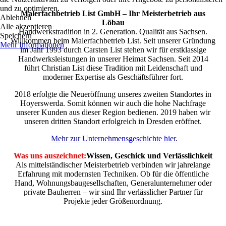
und zu optimieren.
Malerfachbetrieb List GmbH – Ihr Meisterbetrieb aus
Ablehnen
Löbau
Alle akzeptieren
Handwerkstradition in 2. Generation. Qualität aus Sachsen.
Speichern
Willkommen beim Malerfachbetrieb List. Seit unserer Gründung
Mehr Informationen
im Jahr 1993 durch Carsten List stehen wir für erstklassige
Handwerksleistungen in unserer Heimat Sachsen. Seit 2014
führt Christian List diese Tradition mit Leidenschaft und
moderner Expertise als Geschäftsführer fort.
2018 erfolgte die Neueröffnung unseres zweiten Standortes in
Hoyerswerda. Somit können wir auch die hohe Nachfrage
unserer Kunden aus dieser Region bedienen. 2019 haben wir
unseren dritten Standort erfolgreich in Dresden eröffnet.
Mehr zur Unternehmensgeschichte hier.
Was uns auszeichnet:
Wissen, Geschick und Verlässlichkeit
Als mittelständischer Meisterbetrieb verbinden wir jahrelange
Erfahrung mit modernsten Techniken. Ob für die öffentliche
Hand, Wohnungsbaugesellschaften, Generalunternehmer oder
private Bauherren – wir sind Ihr verlässlicher Partner für
Projekte jeder Größenordnung.