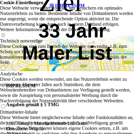
Ziel
Cookie-Einstellungen
IMPRESSUM
Diese Webseite verwendet Cookies, um Besuchern ein optimales
Nutzererlebnis zu bieten. Bestimmte Inhalte von Drittanbietern werden
nur angezeigt, wenn die entsprechende Option aktiviert ist. Die
33 Jahr
Datenverarbeitung kann dann auch in einem Drittland erfolgen.
Weitere Informationen hierzu in der Datenschutzerklärung.
Technisch notwendige
Maler List
Diese Cookies sind zum Betrieb der Webseite notwendig, z.B. zum
Schutz vor Hackerangriffen und zur Gewährleistung eines
konsistenten und der Nachfrage angepassten Erscheinungsbilds der
Seite.
Analytische
Diese Cookies werden verwendet, um das Nutzererlebnis weiter zu
optimieren. Hierunter fallen auch Statistiken, die dem
IMPRESSUM
Webseitenbetreiber von Drittanbietern zur Verfügung gestellt werden,
sowie die Ausspielung von personalisierter Werbung durch die
Nachverfolgung der Nutzeraktivität über verschiedene Webseiten.
Angaben gemäß § 5 TMG
Drittanbieter-Inhalte
Diese Webseite bietet möglicherweise Inhalte oder Funktionalitäten an,
die von Drittanbietern eigenverantwortlich zur Verfügung gestellt
LIST Group | Malerfachbetrieb List GmbH
werden. Diese Drittanbieter können eigene Cookies setzen, z.B. um
Ebersdorfer Weg 3a
die Nutzeraktivität zu verfolgen oder ihre Angebote zu personalisieren