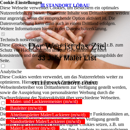
Cookie-Einstellungen
STANDORT LÖBAU
Diese Webseite verwendet Cookies, um Besuchern ein optimales
Nutzererlebnis zu bieten. Bestimmte Inhalte von Drittanbietern werden
nur angezeigt, wenn die entsprechende Option aktiviert ist. Die
Datenverarbeitung kann dann auch in einem Drittland erfolgen.
Weitere Informationen hierzu in der Datenschutzerklärung.
Technisch notwendige
Der Weg ist das Ziel
Diese Cookies sind zum Betrieb der Webseite notwendig, z.B. zum
Schutz vor Hackerangriffen und zur Gewährleistung eines
konsistenten und der Nachfrage angepassten Erscheinungsbilds der
33 Jahr Maler List
Seite.
Analytische
Diese Cookies werden verwendet, um das Nutzererlebnis weiter zu
optimieren. Hierunter fallen auch Statistiken, die dem
STELLEN­ANGEBOTE LÖBAU
Webseitenbetreiber von Drittanbietern zur Verfügung gestellt werden,
sowie die Ausspielung von personalisierter Werbung durch die
Nachverfolgung der Nutzeraktivität über verschiedene Webseiten.
Maler- und Lackierermeister (m/w/d)
Bauleiter (m/w/d)
Drittanbieter-Inhalte
Diese Webseite bietet möglicherweise Inhalte oder Funktionalitäten an,
Abteilungsleiter Maler/Lackierer (m/w/d)
die von Drittanbietern eigenverantwortlich zur Verfügung gestellt
Standortleiter Maler/Lackierer (m/w/d)
werden. Diese Drittanbieter können eigene Cookies setzen, z.B. um
Maler/Lackierer (m/w/d)
die Nutzeraktivität zu verfolgen oder ihre Angebote zu personalisieren