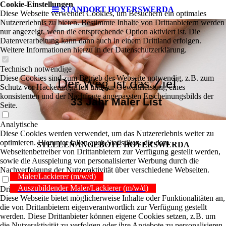
Cookie-Einstellungen
STANDORT HOYERSWERDA
Diese Webseite verwendet Cookies, um Besuchern ein optimales
Nutzererlebnis zu bieten. Bestimmte Inhalte von Drittanbietern werden
nur angezeigt, wenn die entsprechende Option aktiviert ist. Die
Datenverarbeitung kann dann auch in einem Drittland erfolgen.
Weitere Informationen hierzu in der Datenschutzerklärung.
Technisch notwendige
Diese Cookies sind zum Betrieb der Webseite notwendig, z.B. zum
Der Weg ist das Ziel
Schutz vor Hackerangriffen und zur Gewährleistung eines
konsistenten und der Nachfrage angepassten Erscheinungsbilds der
33 Jahr Maler List
Seite.
Analytische
Diese Cookies werden verwendet, um das Nutzererlebnis weiter zu
optimieren. Hierunter fallen auch Statistiken, die dem
STELLEN­ANGEBOTE HOYERSWERDA
Webseitenbetreiber von Drittanbietern zur Verfügung gestellt werden,
sowie die Ausspielung von personalisierter Werbung durch die
Nachverfolgung der Nutzeraktivität über verschiedene Webseiten.
Maler/Lackierer (m/w/d)
Auszubildender Maler/Lackierer (m/w/d)
Drittanbieter-Inhalte
Diese Webseite bietet möglicherweise Inhalte oder Funktionalitäten an,
die von Drittanbietern eigenverantwortlich zur Verfügung gestellt
werden. Diese Drittanbieter können eigene Cookies setzen, z.B. um
die Nutzeraktivität zu verfolgen oder ihre Angebote zu personalisieren