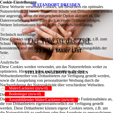
Cookie-Einstellungen
STANDORT DRESDEN
Diese Webseite verwendet Cookies, um Besuchern ein optimales
Nutzererlebnis zu bieten. Bestimmte Inhalte von Drittanbietern werden
nur angezeigt, wenn die entsprechende Option aktiviert ist. Die
Datenverarbeitung kann dann auch in einem Drittland erfolgen.
Weitere Informationen hierzu in der Datenschutzerklärung.
Technisch notwendige
Der Weg ist das Ziel
Diese Cookies sind zum Betrieb der Webseite notwendig, z.B. zum
Schutz vor Hackerangriffen und zur Gewährleistung eines
konsistenten und der Nachfrage angepassten Erscheinungsbilds der
33 Jahr Maler List
Seite.
Analytische
Diese Cookies werden verwendet, um das Nutzererlebnis weiter zu
optimieren. Hierunter fallen auch Statistiken, die dem
STELLEN­ANGEBOTE DRESDEN
Webseitenbetreiber von Drittanbietern zur Verfügung gestellt werden,
sowie die Ausspielung von personalisierter Werbung durch die
Nachverfolgung der Nutzeraktivität über verschiedene Webseiten.
Maler/Lackierer (m/w/d)
Bodenleger (m/w/d)
Drittanbieter-Inhalte
Diese Webseite bietet möglicherweise Inhalte oder Funktionalitäten an,
Auszubildender Maler/Lackierer (m/w/d)
die von Drittanbietern eigenverantwortlich zur Verfügung gestellt
werden. Diese Drittanbieter können eigene Cookies setzen, z.B. um
die Nutzeraktivität zu verfolgen oder ihre Angebote zu personalisieren